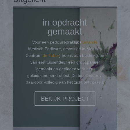
in opdracht
gemaakt
Voor een pedicurepraktijk (
Lavande
Medisch Pedicure, gevestigd in Medisch
Centrum
de Tuber
) heb ik aan beide zijden
van een tussendeur een groot paneel
gemaakt en geplaatst voor een
geluidsdempend effect. De tussendeur is
daardoor volledig aan het zicht onttrokken.
BEKIJK PROJECT