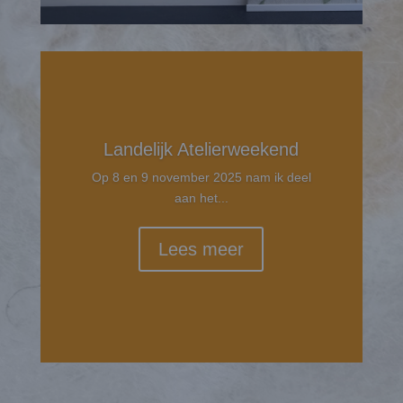
Landelijk Atelierweekend
Op 8 en 9 november 2025 nam ik deel
aan het...
Lees meer