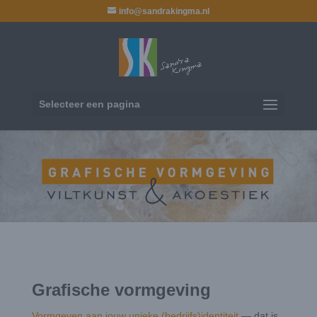
info@sandrakingma.nl
Selecteer een pagina
Grafische vormgeving
Vormgeven aan jouw unieke (bedrijfs)identiteit
— dat is